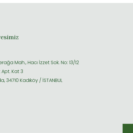
esimiz
rağa Mah., Hacı İzzet Sok. No: 13/12
 Apt. Kat 3
a, 34710 Kadıköy / İSTANBUL