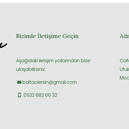
Bizimle İletişime Geçin
Adr
Aşağıdaki iletişim yollarından bize
Cafe
ulaşabilirsiniz.
Ufuk
Mod
baltaciersin@gmail.com
0532 682 66 32