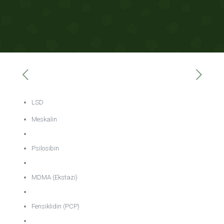
LSD
Meskalin
Psilosibin
MDMA (Ekstazi)
Fensiklidin (PCP)