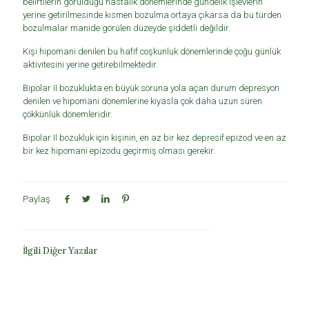
belirtilerin görüldüğü hastalık dönemlerinde gündelik işlevlerin
yerine getirilmesinde kısmen bozulma ortaya çıkarsa da bu türden
bozulmalar manide görülen düzeyde şiddetli değildir.
Kişi hipomani denilen bu hafif coşkunluk dönemlerinde çoğu günlük
aktivitesini yerine getirebilmektedir.
Bipolar II bozuklukta en büyük soruna yola açan durum depresyon
denilen ve hipomani dönemlerine kıyasla çok daha uzun süren
çökkünlük dönemleridir.
Bipolar II bozukluk için kişinin, en az bir kez depresif epizod ve en az
bir kez hipomani epizodu geçirmiş olması gerekir.
Paylaş
İlgili Diğer Yazılar